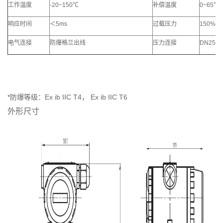
工作温度
-20~150
℃
补偿温度
0~65
℃
响应时间
＜
5ms
过载压力
150%FS
电气连接
防爆格兰出线
压力连接
DN25
，
*防爆等级：Ex ib IIC T4， Ex ib IIC T6
外形尺寸