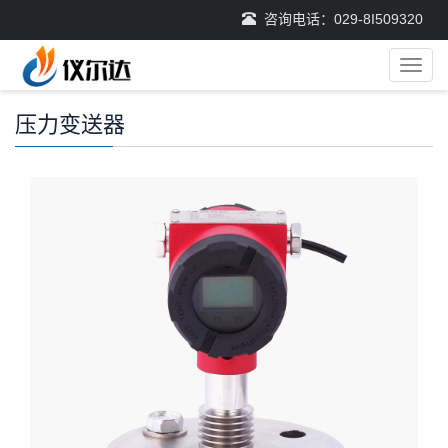
咨询电话：029-8I509320
导
航
菜
压力变送器
单