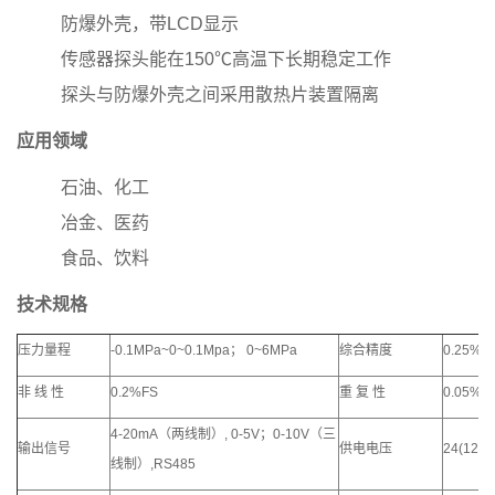
防爆外壳，带LCD显示
传感器探头能在150℃高温下长期稳定工作
探头与防爆外壳之间采用散热片装置隔离
应用领域
石油、化工
冶金、医药
食品、饮料
技术规格
压力量程
-0.1MPa~0~0.1Mpa
；
0~6MPa
综合精度
0.25%F
非 线 性
0.2%FS
重 复 性
0.05%F
4-20mA
（两线制）
, 0-5V
；
0-10V
（三
输出信号
供电电压
24(12~3
线制）
,RS485